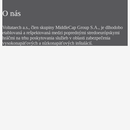
O nás
Voltataech a.s., člen skupiny MiddleCap Group S.A., je dlhodobo
etablovaná a rešpektovaná medzi poprednými stredoeurópskymi
hráčmi na trhu poskytovania služieb v oblasti zabezpečenia
vysokonapäťových a nízkonapäťových inštalácií.